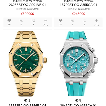
爱彼皇家橡树离岸型
爱彼皇家橡树离岸型
26238ST.OO.A001VE.01
15720ST.OO.A355CA.01
自动机械,42mm,精钢
自动上链,42mm,精钢
¥320000
¥248000
26
0
3
对比
68
1
1
对比
爱彼
爱彼
15553BA.OO.1356BA.04
26430TI.OO.A358CA.01