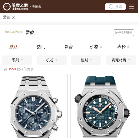
搜索
>
查腕表
爱彼
爱彼
始于1875年
默认
热门
新品
价格
表径
系列
机芯
性别
表壳材质
共
1550
款相关腕表