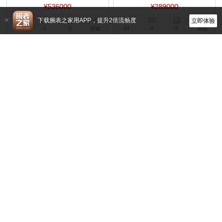
¥536000
¥289000
下载腕表之家用APP，提升2倍流畅度
立即体验
61
1
0
对比
33
0
0
对比
爱彼
爱彼
15720ST.OO.A010CA.01
26420CD.OO.A029VE.01
自动上链,42mm,精钢
自动机械,43mm,陶瓷
¥248000
¥484000