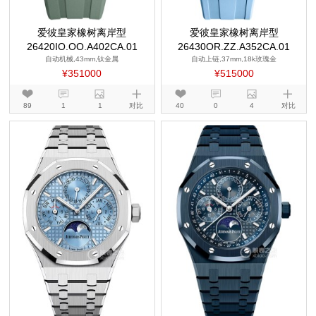
爱彼皇家橡树离岸型
爱彼皇家橡树离岸型
26420IO.OO.A402CA.01
26430OR.ZZ.A352CA.01
自动机械,43mm,钛金属
自动上链,37mm,18k玫瑰金
¥351000
¥515000
89
1
1
对比
40
0
4
对比