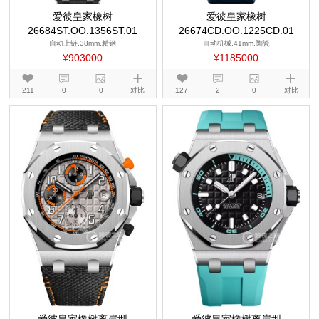
爱彼皇家橡树
爱彼皇家橡树
26684ST.OO.1356ST.01
26674CD.OO.1225CD.01
自动上链,38mm,精钢
自动机械,41mm,陶瓷
¥903000
¥1185000
211
0
0
对比
127
2
0
对比