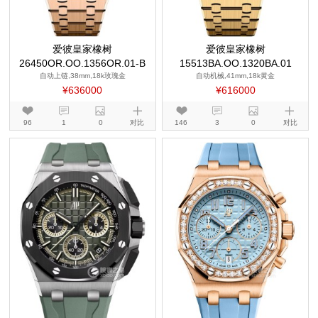
爱彼皇家橡树
爱彼皇家橡树
26450OR.OO.1356OR.01-B
15513BA.OO.1320BA.01
自动上链,38mm,18k玫瑰金
自动机械,41mm,18k黄金
¥636000
¥616000
96
1
0
对比
146
3
0
对比