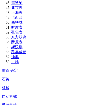
雪铁纳
北京表
上海表
卡西欧
西铁城
时度表
孔雀表
东方双狮
爵尼表
斯沃琪
路易威登
迪奥
古驰
重置
确定
石英
机械
自动机械