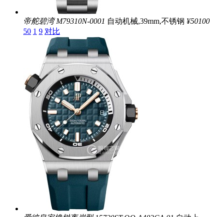
帝舵碧湾
M79310N-0001
自动机械,39mm,不锈钢
¥50100
50
1
9
对比