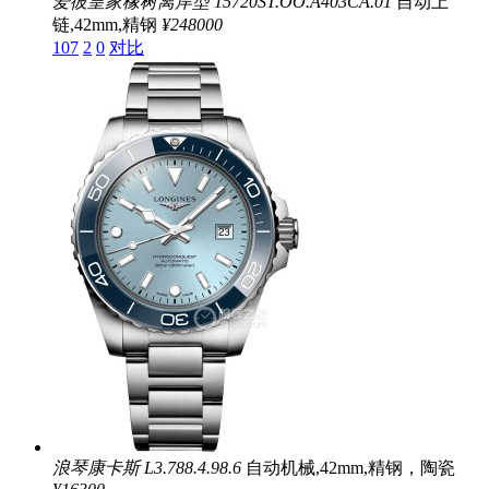
爱彼皇家橡树离岸型
15720ST.OO.A403CA.01
自动上
链,42mm,精钢
¥248000
107
2
0
对比
浪琴康卡斯
L3.788.4.98.6
自动机械,42mm,精钢，陶瓷