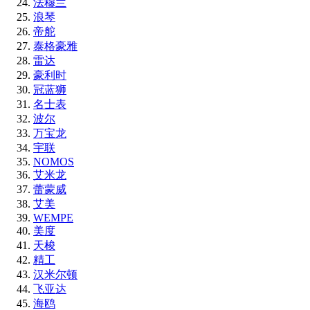
法穆兰
浪琴
帝舵
泰格豪雅
雷达
豪利时
冠蓝狮
名士表
波尔
万宝龙
宇联
NOMOS
艾米龙
蕾蒙威
艾美
WEMPE
美度
天梭
精工
汉米尔顿
飞亚达
海鸥