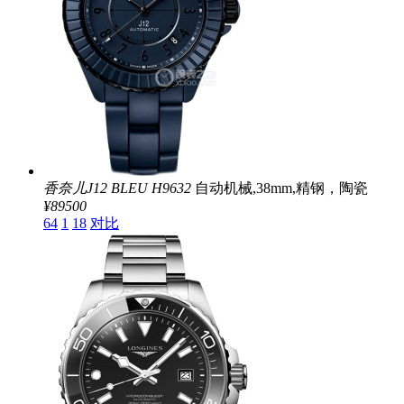
香奈儿J12 BLEU
H9632
自动机械,38mm,精钢，陶瓷
¥89500
64
1
18
对比