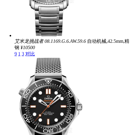
艾米龙挑战者
08.1169.G.6.AW.59.6
自动机械,42.5mm,精
钢
¥10500
9
1
3
对比