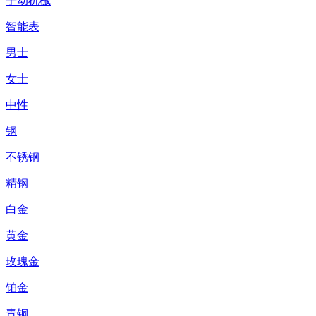
手动机械
智能表
男士
女士
中性
钢
不锈钢
精钢
白金
黄金
玫瑰金
铂金
青铜