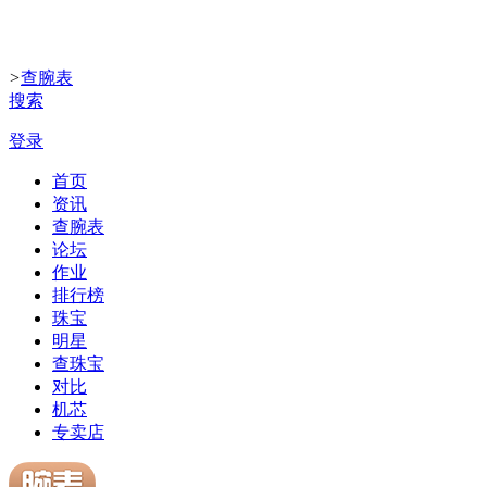
>
查腕表
搜索
登录
首页
资讯
查腕表
论坛
作业
排行榜
珠宝
明星
查珠宝
对比
机芯
专卖店