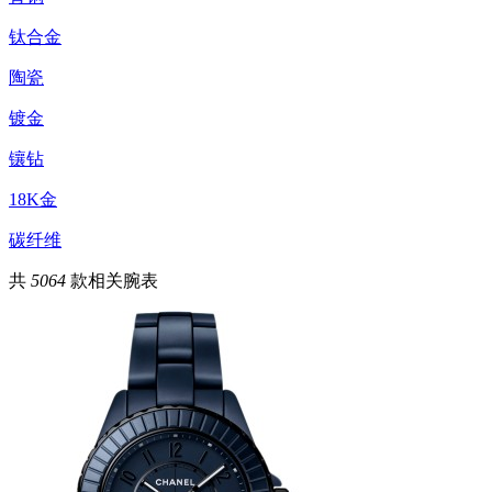
钛合金
陶瓷
镀金
镶钻
18K金
碳纤维
共
5064
款相关腕表