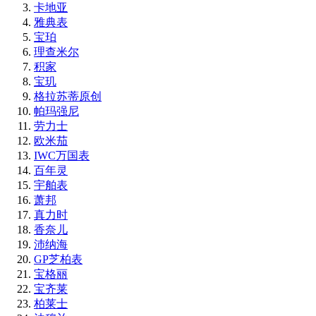
卡地亚
雅典表
宝珀
理查米尔
积家
宝玑
格拉苏蒂原创
帕玛强尼
劳力士
欧米茄
IWC万国表
百年灵
宇舶表
萧邦
真力时
香奈儿
沛纳海
GP芝柏表
宝格丽
宝齐莱
柏莱士