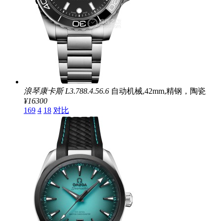
浪琴康卡斯
L3.788.4.56.6
自动机械,42mm,精钢，陶瓷
¥16300
169
4
18
对比