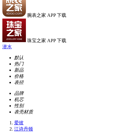
腕表之家 APP 下载
珠宝之家 APP 下载
潜水
默认
热门
新品
价格
表径
品牌
机芯
性别
表壳材质
爱彼
江诗丹顿