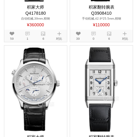
积家大师
积家翻转腕表
Q4178180
Q3908410
自动机械,39mm,精钢
手动机械,42.9*25.5mm,精钢
¥360000
¥110000
59
1
6
对比
39
0
6
对比