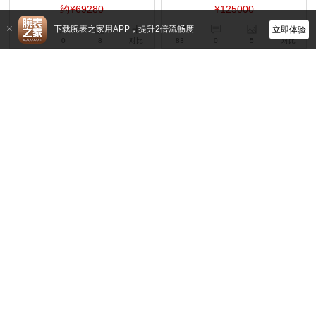
约¥69280
¥125000
下载腕表之家用APP，提升2倍流畅度
立即体验
52
0
8
对比
83
0
5
对比
积家
积家
Q36665P2
Q1238460
自动上链,34mm,950铂金镶钻
自动上链,39mm,精钢
暂无价格
¥79000