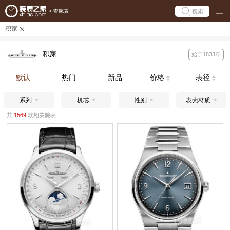
搜索
>
查腕表
积家
积家
始于1833年
默认
热门
新品
价格
表径
系列
机芯
性别
表壳材质
共
1569
款相关腕表