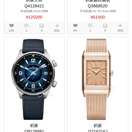
积家大师
积家翻转腕表
Q4128421
Q3868520
自动机械,40mm,精钢
手动机械,40.*24.4mm,精钢
¥125000
¥61000
136
1
0
对比
69
1
5
对比
积家
积家
Q9128981
Q716216J