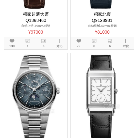
积家超薄大师
积家北宸
Q1368460
Q9128981
自动上链,39mm,精钢
自动机械,40mm,精钢
¥97000
¥81000
130
1
6
对比
22
0
6
对比