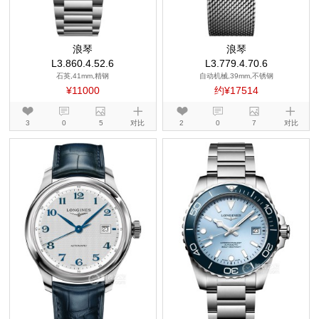
浪琴
浪琴
L3.860.4.52.6
L3.779.4.70.6
石英,41mm,精钢
自动机械,39mm,不锈钢
¥11000
约¥17514
3
0
5
对比
2
0
7
对比