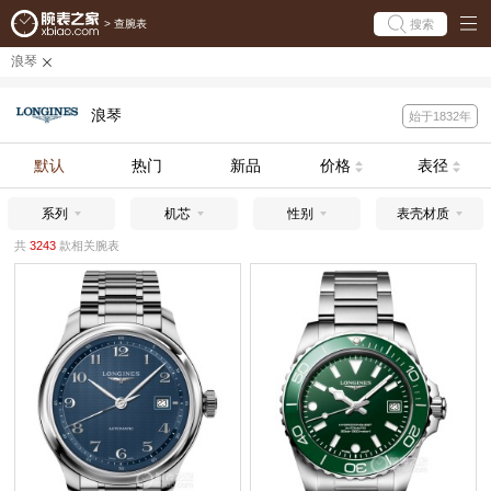
搜索
>
查腕表
浪琴
浪琴
始于1832年
默认
热门
新品
价格
表径
系列
机芯
性别
表壳材质
共
3243
款相关腕表