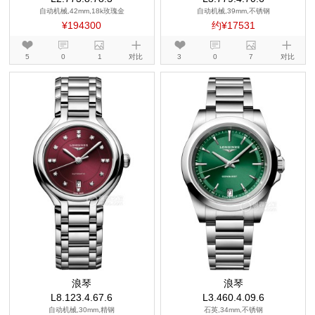
自动机械,42mm,18k玫瑰金
自动机械,39mm,不锈钢
¥194300
约¥17531
5
0
1
对比
3
0
7
对比
浪琴
浪琴
L8.123.4.67.6
L3.460.4.09.6
自动机械,30mm,精钢
石英,34mm,不锈钢