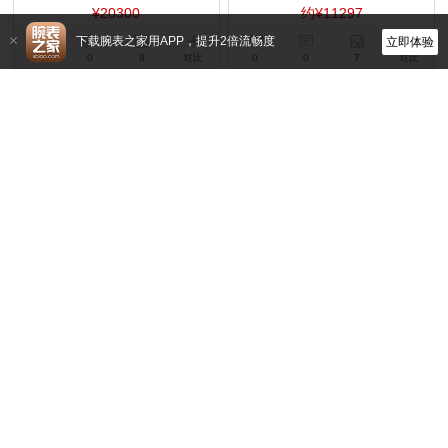
¥20300
约¥11297
下载腕表之家用APP，提升2倍流畅度
立即体验
4
0
8
对比
0
0
7
对比
浪琴
浪琴
L3.460.4.12.6
L2.449.5.87.2
石英,34mm,不锈钢
自动机械,30mm,不锈钢，18K黄金200
约¥11297
约¥25712