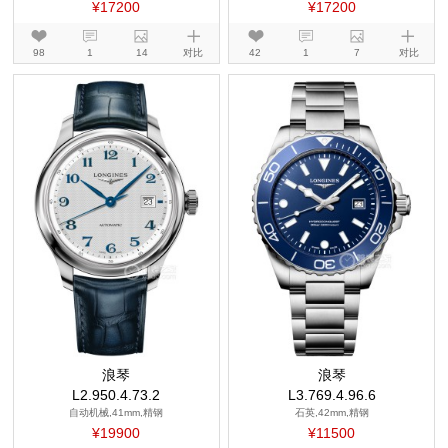
¥17200
¥17200
98
1
14
对比
42
1
7
对比
浪琴
浪琴
L2.950.4.73.2
L3.769.4.96.6
自动机械,41mm,精钢
石英,42mm,精钢
¥19900
¥11500