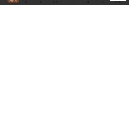
2
0
5
对比
2
0
5
对比
艾米龙
浪琴
19.1153.L.6.46.28.6
L3.860.4.52.6
自动机械,30mm,精钢
石英,41mm,精钢
¥14600
¥11000
2
1
1
对比
2
0
5
对比