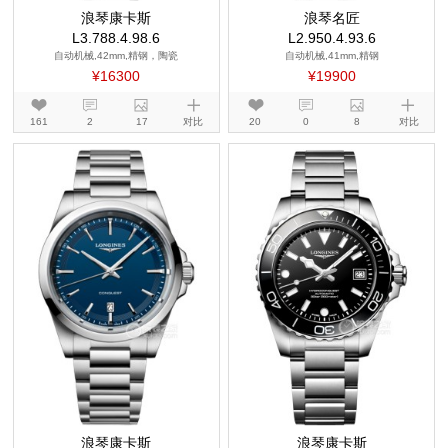
浪琴康卡斯
浪琴名匠
L3.788.4.98.6
L2.950.4.93.6
自动机械,42mm,精钢，陶瓷
自动机械,41mm,精钢
¥16300
¥19900
161
2
17
对比
20
0
8
对比
浪琴康卡斯
浪琴康卡斯