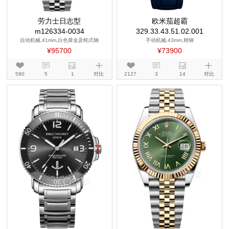
劳力士日志型
欧米茄超霸
m126334-0034
329.33.43.51.02.001
自动机械,41mm,白色黄金及蚝式钢
手动机械,43mm,精钢
¥95700
¥73900
590
5
1
对比
2127
3
14
对比