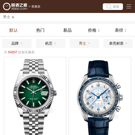
搜索
>
查腕表
男士
默认
热门
新品
价格
表径
品牌
机芯
男士
表壳材质
共
54207
款相关腕表