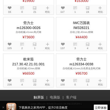
¥19900
¥163000
33
0
21
对比
117
1
24
对比
劳力士
IWC万国表
m126300-0026
IW328221
自动机械,41mm,蚝式钢
自动上链,40mm,精钢
¥73600
¥44400
105
2
1
对比
137
3
4
对比
欧米茄
217.30.42.21.01.001
自动机械,42mm,精钢
¥66500
236
4
22
对比
下载腕表之家用APP，提升2倍流畅度
立即体验