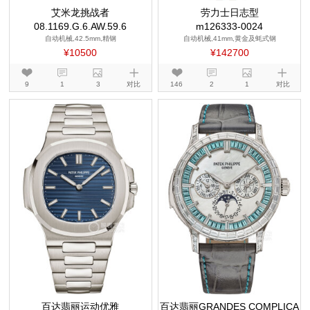
艾米龙挑战者
劳力士日志型
08.1169.G.6.AW.59.6
m126333-0024
自动机械,42.5mm,精钢
自动机械,41mm,黄金及蚝式钢
¥10500
¥142700
9
1
3
对比
146
2
1
对比
百达翡丽运动优雅
百达翡丽GRANDES COMPLICA