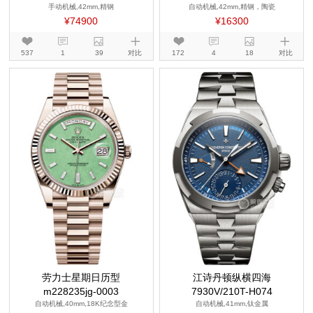
手动机械,42mm,精钢
自动机械,42mm,精钢，陶瓷
¥74900
¥16300
537
1
39
对比
172
4
18
对比
劳力士星期日历型
江诗丹顿纵横四海
m228235jg-0003
7930V/210T-H074
自动机械,40mm,18K纪念型金
自动机械,41mm,钛金属