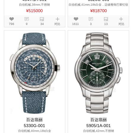
自动机械,38mm,不锈钢
自动机械,41mm,18k白金，边缘雕饰巴黎钉纹
图案
¥515000
¥818700
796
9
34
对比
1611
3
13
对比
百达翡丽
百达翡丽
5330G-001
5905/1A-001
自动机械,40mm,18k白金
自动机械,42mm,不锈钢