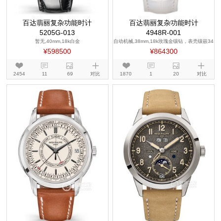
百达翡丽复杂功能时计
百达翡丽复杂功能时计
5205G-013
4948R-001
暂无,40mm,18k白金
自动机械,38mm,18k玫瑰金镶钻，表壳镶嵌34
7颗钻石（~2.65克拉）
¥598500
¥864300
2454
11
69
对比
1870
1
20
对比