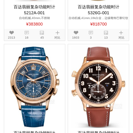
百达翡丽复杂功能时计
百达翡丽复杂功能时计
5212A-001
5326G-001
自动机械,40mm,不锈钢
自动机械,41mm,18k白金，边缘雕饰巴黎钉纹
图案
¥383800
¥818700
2313
16
45
对比
1603
3
13
对比