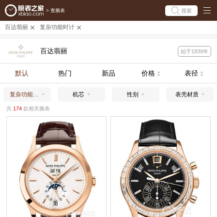
搜索
>
查腕表
百达翡丽
复杂功能时计
百达翡丽
始于1839年
默认
热门
新品
价格
表径
复杂功能时计
机芯
性别
表壳材质
共
174
款相关腕表