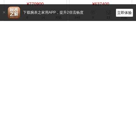
¥770900
¥637400
下载腕表之家用APP，提升2倍流畅度
立即体验
352
0
14
对比
848
3
23
对比
百达翡丽
百达翡丽
5328G-001
5172G-001
手动机械,41mm,白金
手动机械,41mm,18k白金
¥694100
¥864300