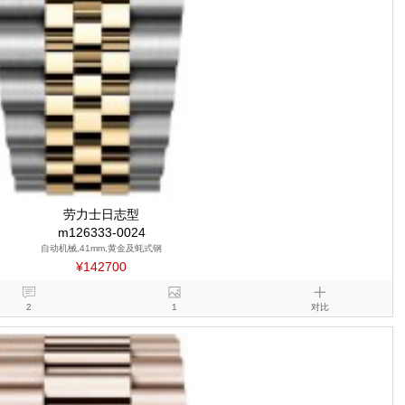
劳力士日志型
m126333-0024
自动机械,41mm,黄金及蚝式钢
¥142700
2
1
对比