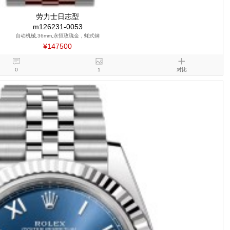
劳力士日志型
m126231-0053
自动机械,36mm,永恒玫瑰金，蚝式钢
¥147500
0
1
对比