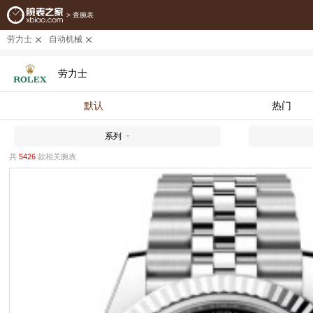
>
查腕表
劳力士
自动机械
劳力士
默认
热门
系列
共
5426
款相关腕表