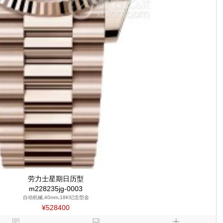
劳力士星期日历型
m228235jg-0003
自动机械,40mm,18K纪念型金
¥528400