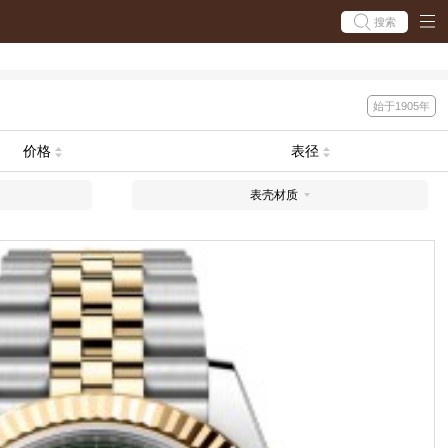
搜索
始于1905年
价格
表径
表壳材质