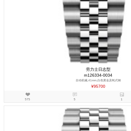
劳力士日志型
m126334-0034
自动机械,41mm,白色黄金及蚝式钢
¥95700
575
5
1