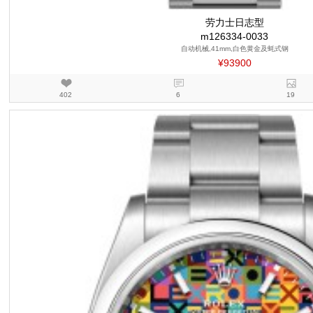
劳力士日志型
m126334-0033
自动机械,41mm,白色黄金及蚝式钢
¥93900
402
6
19