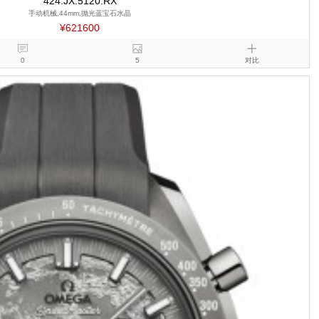
424.JX.5120.RX
手动机械,44mm,抛光蓝宝石水晶
¥621600
0
5
对比