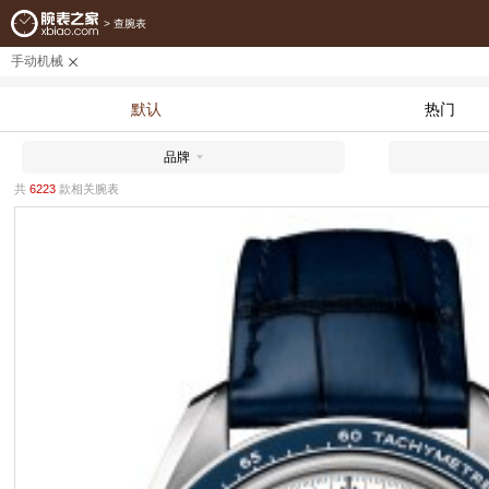
>
查腕表
手动机械
默认
热门
品牌
共
6223
款相关腕表