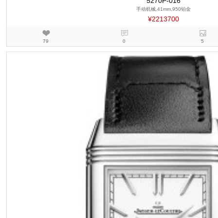
5270P-016
手动机械,41mm,950铂金
¥2213700
79
0
5