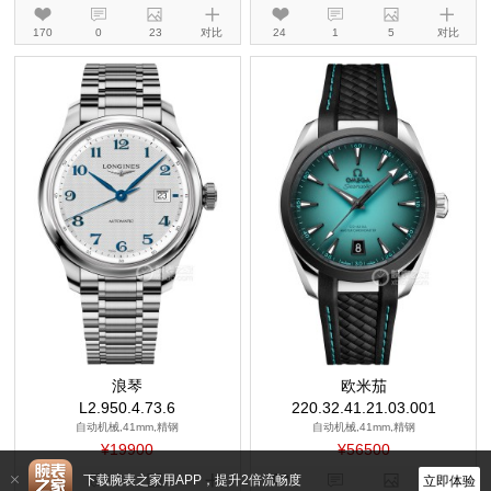
170
0
23
对比
24
1
5
对比
浪琴
欧米茄
L2.950.4.73.6
220.32.41.21.03.001
自动机械,41mm,精钢
自动机械,41mm,精钢
¥19900
¥56500
下载腕表之家用APP，提升2倍流畅度
立即体验