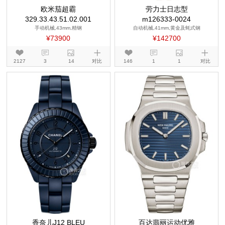
欧米茄超霸
劳力士日志型
329.33.43.51.02.001
m126333-0024
手动机械,43mm,精钢
自动机械,41mm,黄金及蚝式钢
¥73900
¥142700
2127
3
14
对比
146
1
1
对比
香奈儿J12 BLEU
百达翡丽运动优雅