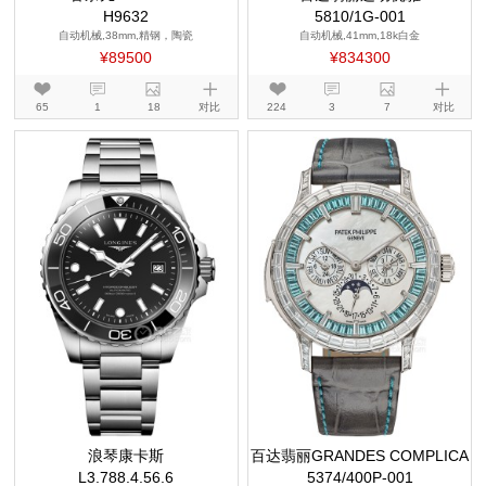
H9632
5810/1G-001
自动机械,38mm,精钢，陶瓷
自动机械,41mm,18k白金
¥89500
¥834300
65
1
18
对比
224
3
7
对比
浪琴康卡斯
百达翡丽GRANDES COMPLICA
L3.788.4.56.6
5374/400P-001
TIONS