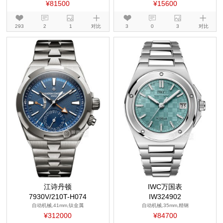
¥81500
¥15600
293
2
1
对比
3
0
3
对比
江诗丹顿
IWC万国表
7930V/210T-H074
IW324902
自动机械,41mm,钛金属
自动机械,35mm,精钢
¥312000
¥84700