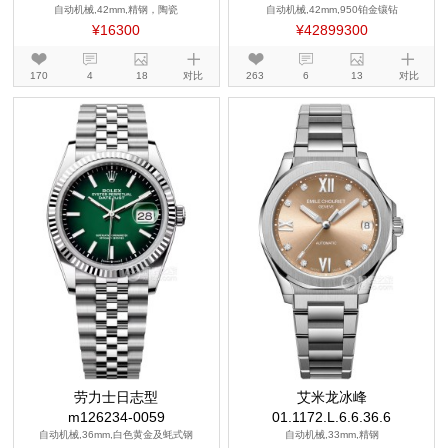
自动机械,42mm,精钢，陶瓷
自动机械,42mm,950铂金镶钻
¥16300
¥42899300
170
4
18
对比
263
6
13
对比
劳力士日志型
艾米龙冰峰
m126234-0059
01.1172.L.6.6.36.6
自动机械,36mm,白色黄金及蚝式钢
自动机械,33mm,精钢