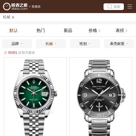
搜索
>
查腕表
机械
默认
热门
新品
价格
表径
品牌
机械
性别
表壳材质
共
55301
款相关腕表