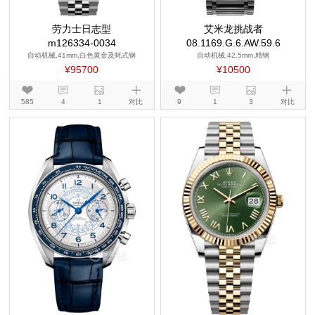
劳力士日志型
艾米龙挑战者
m126334-0034
08.1169.G.6.AW.59.6
自动机械,41mm,白色黄金及蚝式钢
自动机械,42.5mm,精钢
¥95700
¥10500
585
4
1
对比
9
1
3
对比